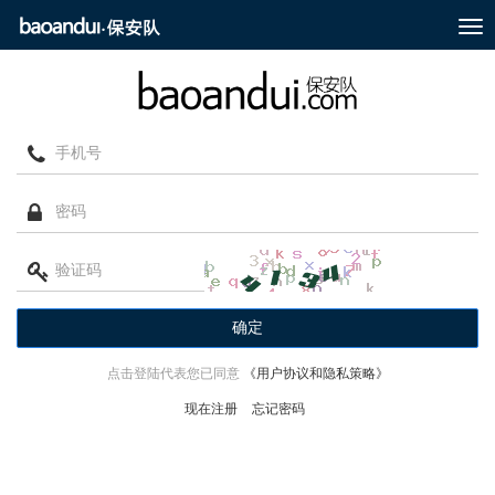
T
o
g
g
l
e
n
a
v
i
g
a
t
i
o
n
确定
点击登陆代表您已同意
《用户协议和隐私策略》
现在注册
忘记密码