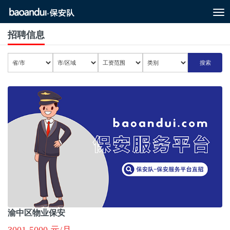
T
o
g
招聘信息
g
l
e
n
a
v
i
g
a
t
i
o
n
渝中区物业保安
3001-5000 元/月