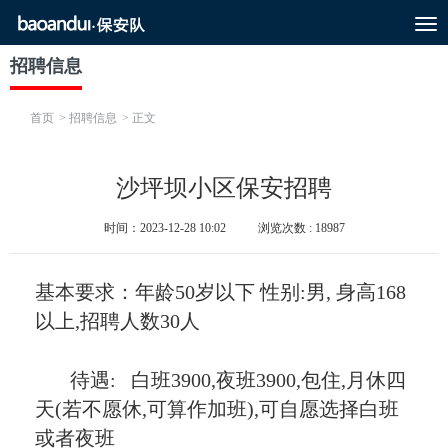
T
o
g
招聘信息
g
l
e
首页
> 招聘信息
> 正文
n
a
v
i
沙坪坝小区保安招聘
g
a
时间：2023-12-28 10:02
浏览次数 : 18987
t
i
o
n
基本要求：年龄50岁以下 性别:男, 身高168
以上,招聘人数30人
待遇: 白班3900,夜班3900,包住,月休四
天(若不愿休,可算作加班),可自愿选择白班
或者夜班