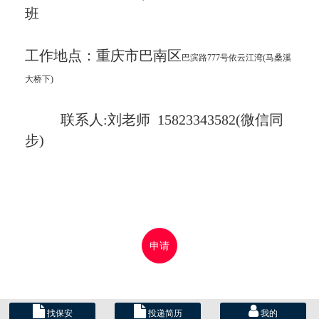
班
工作地点：重庆市巴南区
巴滨路777号依云江湾(马桑溪
大桥下)
联系人:刘老师 15823343582(微信同
步
)
申请
找保安
投递简历
我的