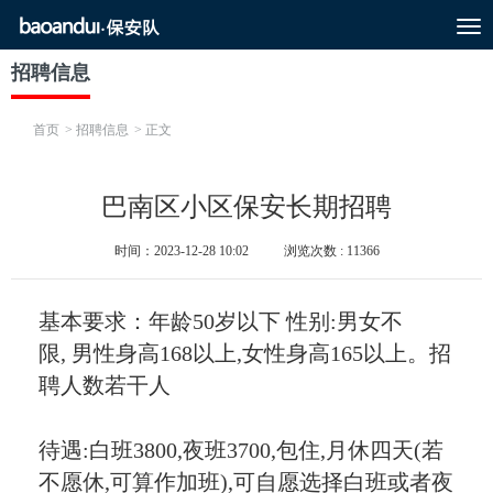
T
o
g
招聘信息
g
l
e
首页
> 招聘信息
> 正文
n
a
v
i
巴南区小区保安长期招聘
g
a
时间：2023-12-28 10:02
浏览次数 : 11366
t
i
o
n
基本要求：年龄50岁以下 性别:男女不
限, 男性身高168以上,女性身高165以上。招
聘人数若干人
待遇:白班3800,夜班3700,包住,月休四天(若
不愿休,可算作加班),可自愿选择白班或者夜